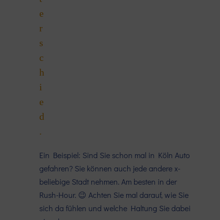
e
r
s
c
h
i
e
d
.
Ein Beispiel: Sind Sie schon mal in Köln Auto
gefahren? Sie können auch jede andere x-
beliebige Stadt nehmen. Am besten in der
Rush-Hour. 😉 Achten Sie mal darauf, wie Sie
sich da fühlen und welche Haltung Sie dabei